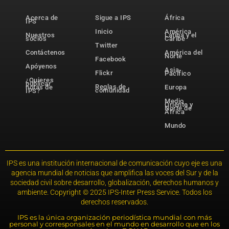
Acerca de
Sigue a IPS
África
IPS
Inicio
América
Nuestros
Latina y el
socios
Caribe
Twitter
Contáctenos
América del
Norte
Facebook
Apóyenos
Asia-
Flickr
Pacífico
¿Quieres
publicar
Reglas de
notas de
Europa
comunidad
IPS?
Medio
Oriente y
Norte de
África
Mundo
IPS es una institución internacional de comunicación cuyo eje es una
agencia mundial de noticias que amplifica las voces del Sur y de la
sociedad civil sobre desarrollo, globalización, derechos humanos y
ambiente. Copyright © 2025 IPS-Inter Press Service. Todos los
derechos reservados.
IPS es la única organización periodística mundial con más
personal y corresponsales en el mundo en desarrollo que en los