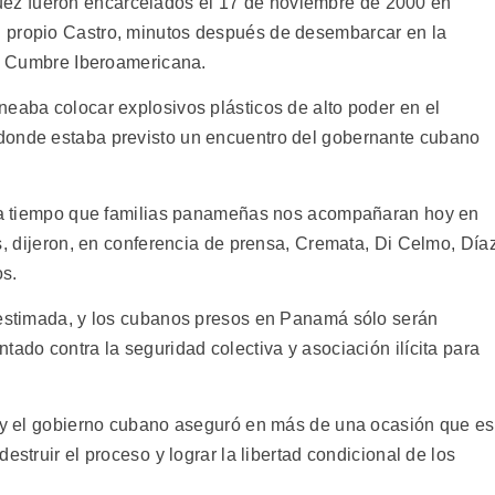
z fueron encarcelados el 17 de noviembre de 2000 en
 propio Castro, minutos después de desembarcar en la
a X Cumbre Iberoamericana.
neaba colocar explosivos plásticos de alto poder en el
donde estaba previsto un encuentro del gobernante cubano
ió a tiempo que familias panameñas nos acompañaran hoy en
s, dijeron, en conferencia de prensa, Cremata, Di Celmo, Día
os.
sestimada, y los cubanos presos en Panamá sólo serán
tado contra la seguridad colectiva y asociación ilícita para
, y el gobierno cubano aseguró en más de una ocasión que e
struir el proceso y lograr la libertad condicional de los