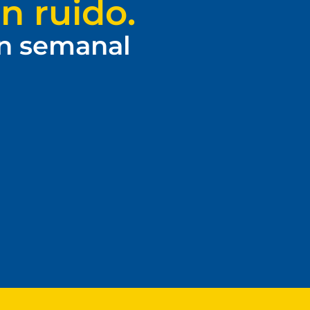
n ruido.
ín semanal