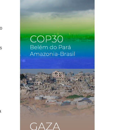
do
os
a