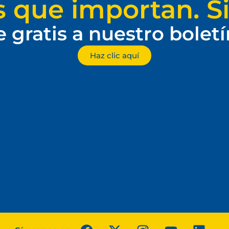
s que importan. Si
e gratis a nuestro bolet
Haz clic aquí