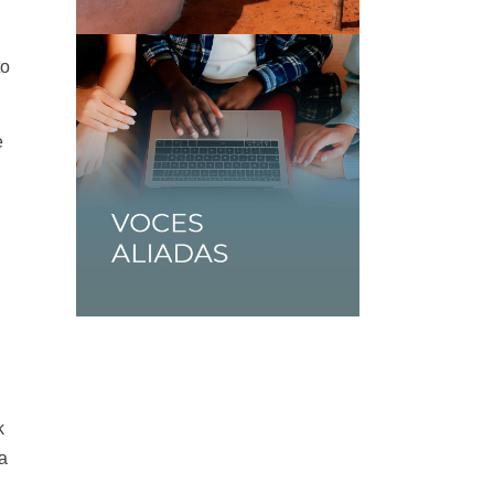
to
e
k
a