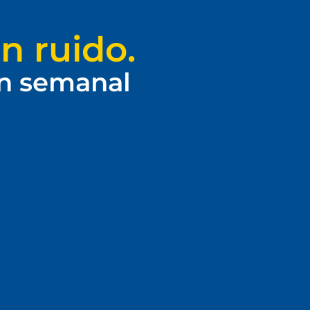
n ruido.
ín semanal