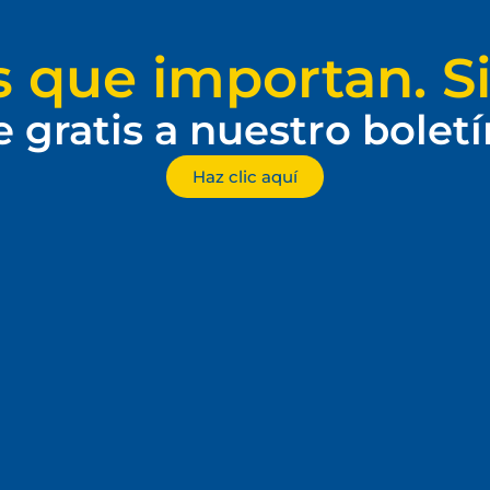
s que importan. Si
e gratis a nuestro bolet
Haz clic aquí