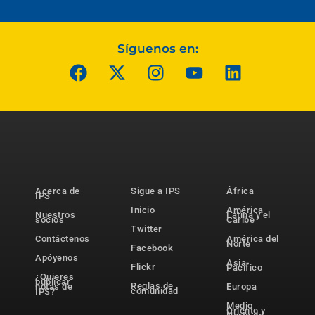
Síguenos en:
Acerca de
Sigue a IPS
África
IPS
Inicio
América
Nuestros
Latina y el
socios
Caribe
Twitter
Contáctenos
América del
Norte
Facebook
Apóyenos
Asia-
Flickr
Pacífico
¿Quieres
publicar
Reglas de
notas de
Europa
comunidad
IPS?
Medio
Oriente y