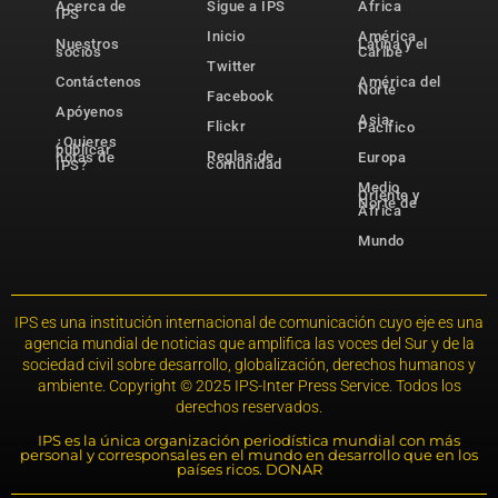
Acerca de
Sigue a IPS
África
IPS
Inicio
América
Nuestros
Latina y el
socios
Caribe
Twitter
Contáctenos
América del
Norte
Facebook
Apóyenos
Asia-
Flickr
Pacífico
¿Quieres
publicar
Reglas de
notas de
Europa
comunidad
IPS?
Medio
Oriente y
Norte de
África
Mundo
IPS es una institución internacional de comunicación cuyo eje es una
agencia mundial de noticias que amplifica las voces del Sur y de la
sociedad civil sobre desarrollo, globalización, derechos humanos y
ambiente. Copyright © 2025 IPS-Inter Press Service. Todos los
derechos reservados.
IPS es la única organización periodística mundial con más
personal y corresponsales en el mundo en desarrollo que en los
países ricos. DONAR