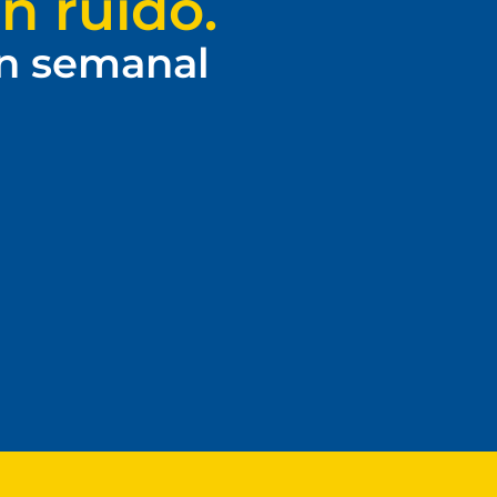
n ruido.
ín semanal