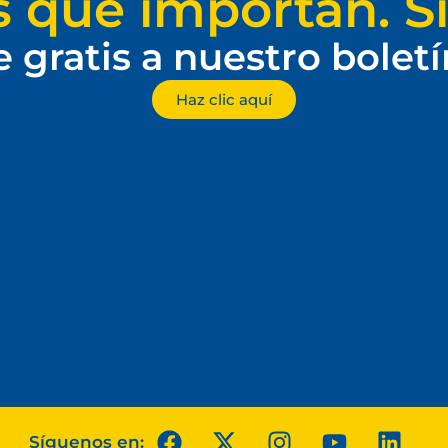
s que importan. Si
e gratis a nuestro bolet
Haz clic aquí
Síguenos en: