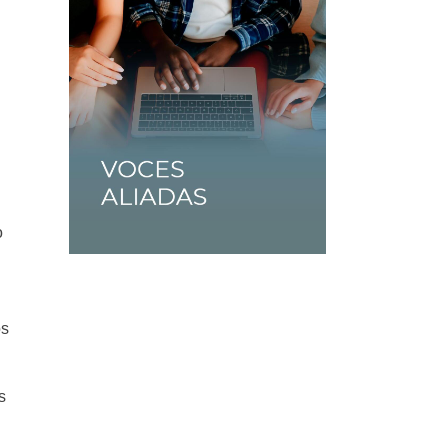
o
os
s