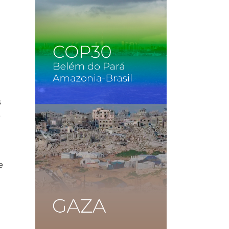
s
e
e