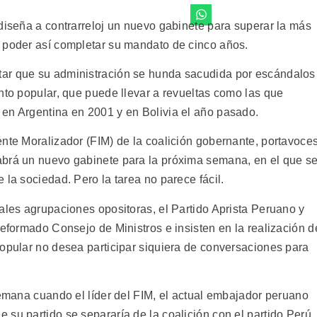
diseña a contrarreloj un nuevo gabinete para superar la más
 poder así completar su mandato de cinco años.
ar que su administración se hunda sacudida por escándalos
nto popular, que puede llevar a revueltas como las que
en Argentina en 2001 y en Bolivia el año pasado.
ente Moralizador (FIM) de la coalición gobernante, portavoce
abrá un nuevo gabinete para la próxima semana, en el que s
 la sociedad. Pero la tarea no parece fácil.
ales agrupaciones opositoras, el Partido Aprista Peruano y
reformado Consejo de Ministros e insisten en la realización d
Popular no desea participar siquiera de conversaciones para
semana cuando el líder del FIM, el actual embajador peruano
su partido se separaría de la coalición con el partido Perú