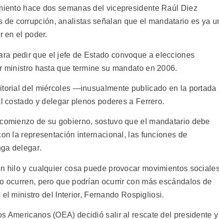
amiento hace dos semanas del vicepresidente Raúl Diez
de corrupción, analistas señalan que el mandatario es ya u
r en el poder.
ra pedir que el jefe de Estado convoque a elecciones
er ministro hasta que termine su mandato en 2006.
itorial del miércoles —inusualmente publicado en la portada
al costado y delegar plenos poderes a Ferrero.
l comienzo de su gobierno, sostuvo que el mandatario debe
con la representación internacional, las funciones de
ga delegar.
un hilo y cualquier cosa puede provocar movimientos sociale
no ocurren, pero que podrían ocurrir con más escándalos de
s el ministro del Interior, Fernando Rospigliosi.
s Americanos (OEA) decidió salir al rescate del presidente y