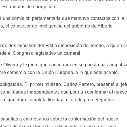
e escándalos de corrupción.
te una comisión parlamentaria que mantuvo contactos con la
, el ex asesor de inteligencia del gobierno de Alberto
 de dos ministros del FIM a disposición de Toledo, a quien s
de el Congreso legislativo unicameral.
 Olivera y le pidió que continuara en su puesto para impulsa
bre comercio con la Unión Europea, a lo que éste aceptó.
bligatoria. El primer ministro, Carlos Ferrero, presentó al jef
sonalidades independientes que podrían conformar el nuev
ió que dará completa libertad a Toledo para elegir los
 consultas a empresarios sobre la conformación del nuevo
tante de ese sector estaría dispuesto a ocupar un cargo.