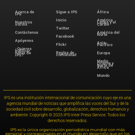
Acerca de
Sigue a IPS
África
IPS
Inicio
América
Nuestros
Latina y el
socios
Caribe
Twitter
Contáctenos
América del
Norte
Facebook
Apóyenos
Asia-
Flickr
Pacífico
¿Quieres
publicar
Reglas de
notas de
Europa
comunidad
IPS?
Medio
Oriente y
Norte de
África
Mundo
IPS es una institución internacional de comunicación cuyo eje es una
agencia mundial de noticias que amplifica las voces del Sur y de la
sociedad civil sobre desarrollo, globalización, derechos humanos y
ambiente. Copyright © 2025 IPS-Inter Press Service. Todos los
derechos reservados.
IPS es la única organización periodística mundial con más
personal y corresponsales en el mundo en desarrollo que en los