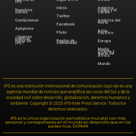
IPS
Inicio
América
Nuestros
Latina y el
socios
Caribe
Twitter
Contáctenos
América del
Norte
Facebook
Apóyenos
Asia-
Flickr
Pacífico
¿Quieres
publicar
Reglas de
notas de
Europa
comunidad
IPS?
Medio
Oriente y
Norte de
África
Mundo
IPS es una institución internacional de comunicación cuyo eje es una
agencia mundial de noticias que amplifica las voces del Sur y de la
sociedad civil sobre desarrollo, globalización, derechos humanos y
ambiente. Copyright © 2025 IPS-Inter Press Service. Todos los
derechos reservados.
IPS es la única organización periodística mundial con más
personal y corresponsales en el mundo en desarrollo que en los
países ricos. DONAR