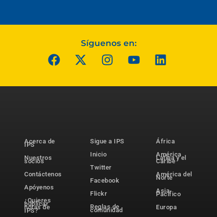
Síguenos en:
Acerca de
Sigue a IPS
África
IPS
Inicio
América
Nuestros
Latina y el
socios
Caribe
Twitter
Contáctenos
América del
Norte
Facebook
Apóyenos
Asia-
Flickr
Pacífico
¿Quieres
publicar
Reglas de
notas de
Europa
comunidad
IPS?