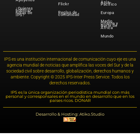
Asia-
Flickr
Pacífico
¿Quieres
publicar
Reglas de
notas de
Europa
comunidad
IPS?
Medio
Oriente y
Norte de
África
Mundo
IPS es una institución internacional de comunicación cuyo eje es una
agencia mundial de noticias que amplifica las voces del Sur y de la
sociedad civil sobre desarrollo, globalización, derechos humanos y
ambiente. Copyright © 2025 IPS-Inter Press Service. Todos los
derechos reservados.
IPS es la única organización periodística mundial con más
personal y corresponsales en el mundo en desarrollo que en los
países ricos. DONAR
Desarrollo & Hosting: Atiko.Studio