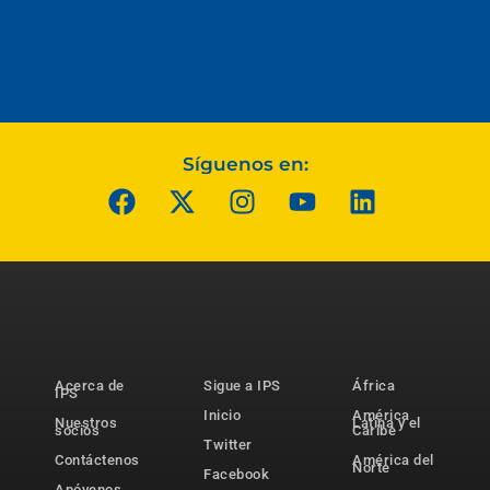
Síguenos en:
Acerca de
Sigue a IPS
África
IPS
Inicio
América
Nuestros
Latina y el
socios
Caribe
Twitter
Contáctenos
América del
Norte
Facebook
Apóyenos