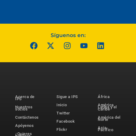
Síguenos en:
Acerca de
Sigue a IPS
África
IPS
Inicio
América
Nuestros
Latina y el
socios
Caribe
Twitter
Contáctenos
América del
Norte
Facebook
Apóyenos
Asia-
Flickr
Pacífico
¿Quieres
publicar