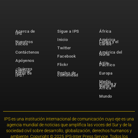
Acerca de
Sigue a IPS
África
IPS
Inicio
América
Nuestros
Latina y el
socios
Caribe
Twitter
Contáctenos
América del
Norte
Facebook
Apóyenos
Asia-
Flickr
Pacífico
¿Quieres
publicar
Reglas de
notas de
Europa
comunidad
IPS?
Medio
Oriente y
Norte de
África
Mundo
IPS es una institución internacional de comunicación cuyo eje es una
agencia mundial de noticias que amplifica las voces del Sur y de la
sociedad civil sobre desarrollo, globalización, derechos humanos y
ambiente. Copyright © 2025 IPS-Inter Press Service. Todos los