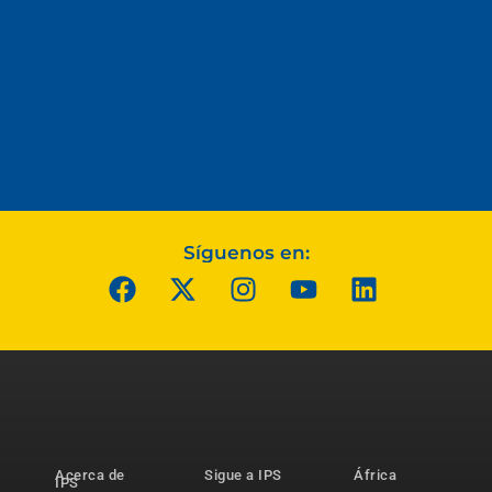
Síguenos en:
Acerca de
Sigue a IPS
África
IPS