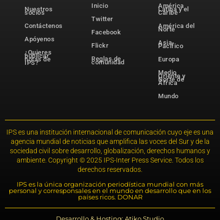
Inicio
América
Nuestros
Latina y el
socios
Caribe
Twitter
Contáctenos
América del
Norte
Facebook
Apóyenos
Asia-
Flickr
Pacífico
¿Quieres
publicar
Reglas de
notas de
Europa
comunidad
IPS?
Medio
Oriente y
Norte de
África
Mundo
IPS es una institución internacional de comunicación cuyo eje es una
agencia mundial de noticias que amplifica las voces del Sur y de la
sociedad civil sobre desarrollo, globalización, derechos humanos y
ambiente. Copyright © 2025 IPS-Inter Press Service. Todos los
derechos reservados.
IPS es la única organización periodística mundial con más
personal y corresponsales en el mundo en desarrollo que en los
países ricos. DONAR
Desarrollo & Hosting: Atiko.Studio