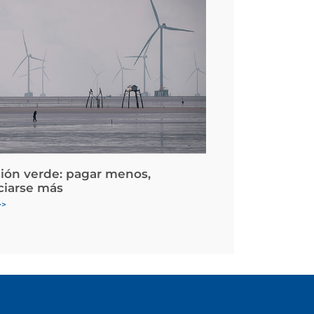
ción verde: pagar menos,
ciarse más
>>