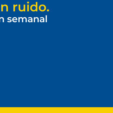
n ruido.
ín semanal