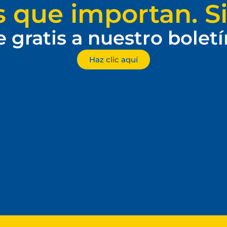
s que importan. Si
e gratis a nuestro bolet
Haz clic aquí