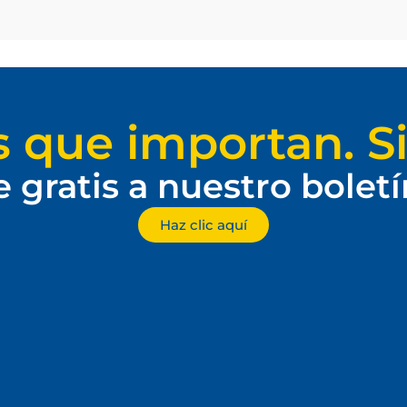
s que importan. Si
e gratis a nuestro bolet
Haz clic aquí