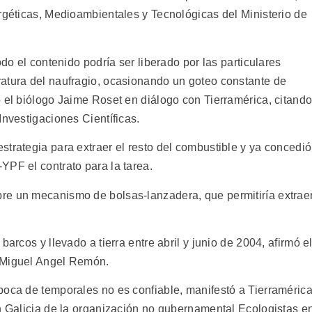
ergéticas, Medioambientales y Tecnológicas del Ministerio de
odo el contenido podría ser liberado por las particulares
atura del naufragio, ocasionando un goteo constante de
ó el biólogo Jaime Roset en diálogo con Tierramérica, citand
Investigaciones Científicas.
trategia para extraer el resto del combustible y ya concedió
YPF el contrato para la tarea.
re un mecanismo de bolsas-lanzadera, que permitiría extrae
barcos y llevado a tierra entre abril y junio de 2004, afirmó e
 Miguel Angel Remón.
poca de temporales no es confiable, manifestó a Tierraméric
en Galicia de la organización no gubernamental Ecologistas e