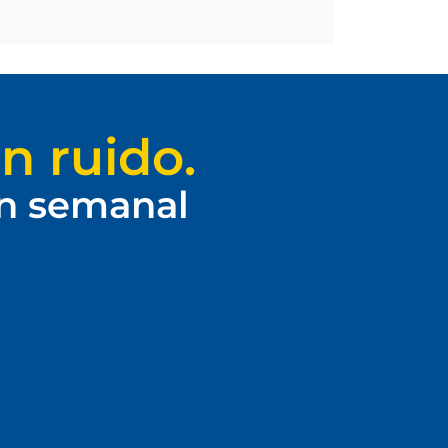
n ruido.
ín semanal