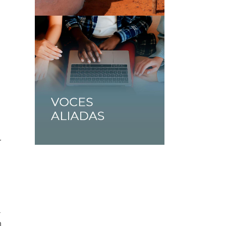
o
r
l
a
n