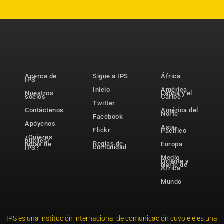
Acerca de
Sigue a IPS
África
IPS
Inicio
América
Nuestros
Latina y el
socios
Caribe
Twitter
Contáctenos
América del
Norte
Facebook
Apóyenos
Asia-
Flickr
Pacífico
¿Quieres
publicar
Reglas de
notas de
Europa
comunidad
IPS?
Medio
Oriente y
Norte de
África
Mundo
IPS es una institución internacional de comunicación cuyo eje es una