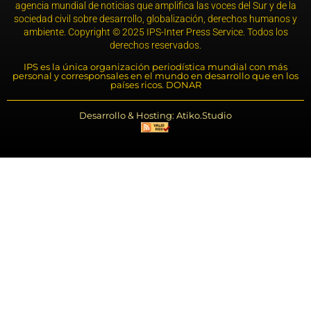
agencia mundial de noticias que amplifica las voces del Sur y de la
sociedad civil sobre desarrollo, globalización, derechos humanos y
ambiente. Copyright © 2025 IPS-Inter Press Service. Todos los
derechos reservados.
IPS es la única organización periodística mundial con más
personal y corresponsales en el mundo en desarrollo que en los
países ricos. DONAR
Desarrollo & Hosting: Atiko.Studio