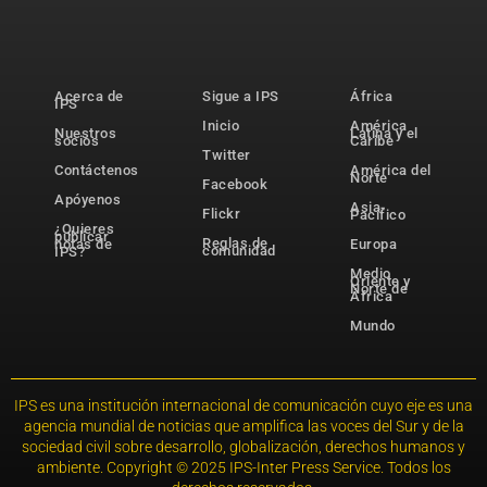
Acerca de
Sigue a IPS
África
IPS
Inicio
América
Nuestros
Latina y el
socios
Caribe
Twitter
Contáctenos
América del
Norte
Facebook
Apóyenos
Asia-
Flickr
Pacífico
¿Quieres
publicar
Reglas de
notas de
Europa
comunidad
IPS?
Medio
Oriente y
Norte de
África
Mundo
IPS es una institución internacional de comunicación cuyo eje es una
agencia mundial de noticias que amplifica las voces del Sur y de la
sociedad civil sobre desarrollo, globalización, derechos humanos y
ambiente. Copyright © 2025 IPS-Inter Press Service. Todos los