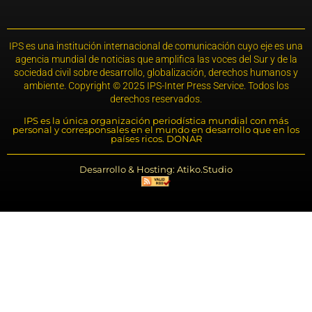
IPS es una institución internacional de comunicación cuyo eje es una
agencia mundial de noticias que amplifica las voces del Sur y de la
sociedad civil sobre desarrollo, globalización, derechos humanos y
ambiente. Copyright © 2025 IPS-Inter Press Service. Todos los
derechos reservados.
IPS es la única organización periodística mundial con más
personal y corresponsales en el mundo en desarrollo que en los
países ricos. DONAR
Desarrollo & Hosting: Atiko.Studio