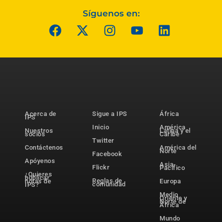
Síguenos en:
Acerca de
Sigue a IPS
África
IPS
Inicio
América
Nuestros
Latina y el
socios
Caribe
Twitter
Contáctenos
América del
Norte
Facebook
Apóyenos
Asia-
Flickr
Pacífico
¿Quieres
publicar
Reglas de
notas de
Europa
comunidad
IPS?
Medio
Oriente y
Norte de
África
Mundo