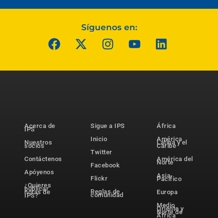
Síguenos en:
Acerca de
Sigue a IPS
África
IPS
Inicio
América
Nuestros
Latina y el
socios
Caribe
Twitter
Contáctenos
América del
Norte
Facebook
Apóyenos
Asia-
Flickr
Pacífico
¿Quieres
publicar
Reglas de
notas de
Europa
comunidad
IPS?
Medio
Oriente y
Norte de
África