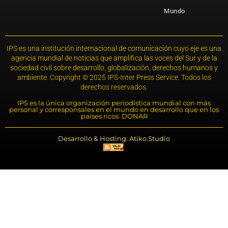
Mundo
IPS es una institución internacional de comunicación cuyo eje es una
agencia mundial de noticias que amplifica las voces del Sur y de la
sociedad civil sobre desarrollo, globalización, derechos humanos y
ambiente. Copyright © 2025 IPS-Inter Press Service. Todos los
derechos reservados.
IPS es la única organización periodística mundial con más
personal y corresponsales en el mundo en desarrollo que en los
países ricos. DONAR
Desarrollo & Hosting: Atiko.Studio