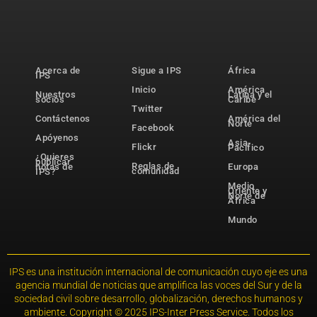
Acerca de
Sigue a IPS
África
IPS
Inicio
América
Nuestros
Latina y el
socios
Caribe
Twitter
Contáctenos
América del
Norte
Facebook
Apóyenos
Asia-
Flickr
Pacífico
¿Quieres
publicar
Reglas de
notas de
Europa
comunidad
IPS?
Medio
Oriente y
Norte de
África
Mundo
IPS es una institución internacional de comunicación cuyo eje es una
agencia mundial de noticias que amplifica las voces del Sur y de la
sociedad civil sobre desarrollo, globalización, derechos humanos y
ambiente. Copyright © 2025 IPS-Inter Press Service. Todos los