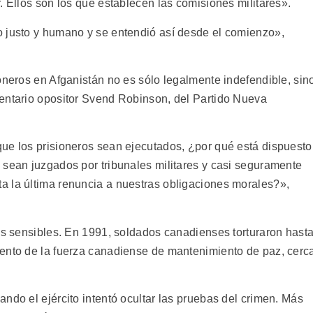
. Ellos son los que establecen las comisiones militares».
o justo y humano y se entendió así desde el comienzo»,
oneros en Afganistán no es sólo legalmente indefendible, sin
entario opositor Svend Robinson, del Partido Nueva
ue los prisioneros sean ejecutados, ¿por qué está dispuesto
 sean juzgados por tribunales militares y casi seguramente
a la última renuncia a nuestras obligaciones morales?»,
tos sensibles. En 1991, soldados canadienses torturaron hast
mento de la fuerza canadiense de mantenimiento de paz, cerc
ndo el ejército intentó ocultar las pruebas del crimen. Más