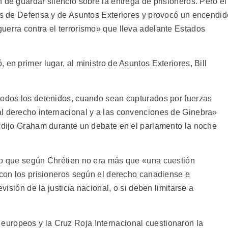
 de guardar silencio sobre la entrega de prisioneros. Pero el
ras de Defensa y de Asuntos Exteriores y provocó un encendid
uerra contra el terrorismo» que lleva adelante Estados
en primer lugar, al ministro de Asuntos Exteriores, Bill
todos los detenidos, cuando sean capturados por fuerzas
l derecho internacional y a las convenciones de Ginebra»
, dijo Graham durante un debate en el parlamento la noche
 lo que según Chrétien no era más que «una cuestión
r con los prisioneros según el derecho canadiense e
evisión de la justicia nacional, o si deben limitarse a
uropeos y la Cruz Roja Internacional cuestionaron la