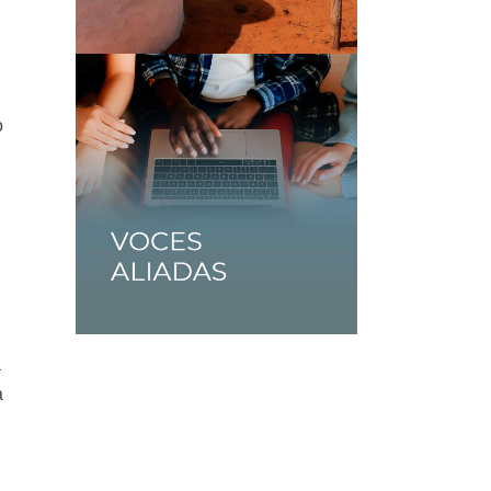
o
a
a