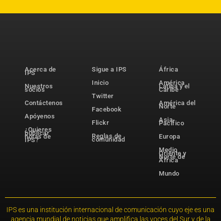
Acerca de
Sigue a IPS
África
IPS
Inicio
América
Nuestros
Latina y el
socios
Caribe
Twitter
Contáctenos
América del
Norte
Facebook
Apóyenos
Asia-
Flickr
Pacífico
¿Quieres
publicar
Reglas de
notas de
Europa
comunidad
IPS?
Medio
Oriente y
Norte de
África
Mundo
IPS es una institución internacional de comunicación cuyo eje es una
agencia mundial de noticias que amplifica las voces del Sur y de la