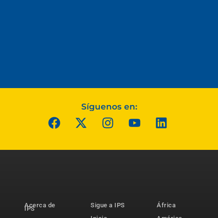
Síguenos en:
Acerca de
Sigue a IPS
África
IPS