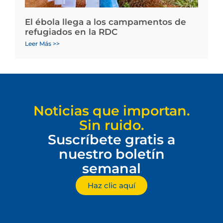
El ébola llega a los campamentos de
refugiados en la RDC
Leer Más >>
Noticias que importan.
Sin ruido.
Suscríbete gratis a
nuestro boletín
semanal
Haz clic aquí