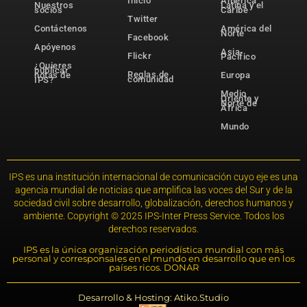
Inicio
América
Nuestros
Latina y el
socios
Caribe
Twitter
Contáctenos
América del
Norte
Facebook
Apóyenos
Asia-
Flickr
Pacífico
¿Quieres
publicar
Reglas de
notas de
Europa
comunidad
IPS?
Medio
Oriente y
Norte de
África
Mundo
IPS es una institución internacional de comunicación cuyo eje es una
agencia mundial de noticias que amplifica las voces del Sur y de la
sociedad civil sobre desarrollo, globalización, derechos humanos y
ambiente. Copyright © 2025 IPS-Inter Press Service. Todos los
derechos reservados.
IPS es la única organización periodística mundial con más
personal y corresponsales en el mundo en desarrollo que en los
países ricos. DONAR
Desarrollo & Hosting: Atiko.Studio