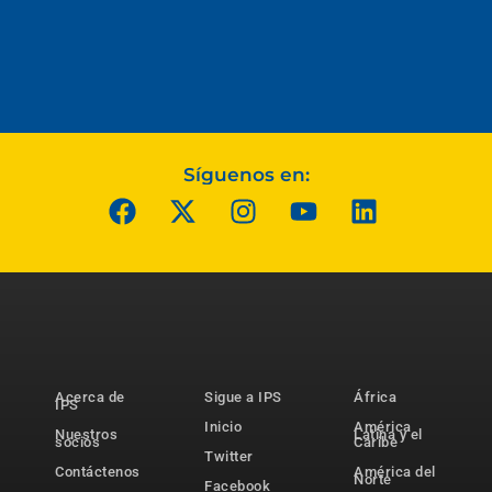
Síguenos en:
Acerca de
Sigue a IPS
África
IPS
Inicio
América
Nuestros
Latina y el
socios
Caribe
Twitter
Contáctenos
América del
Norte
Facebook