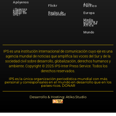
Apóyenos
Asia-
Flickr
Pacífico
¿Quieres
publicar
Reglas de
notas de
Europa
comunidad
IPS?
Medio
Oriente y
Norte de
África
Mundo
IPS es una institución internacional de comunicación cuyo eje es una
agencia mundial de noticias que amplifica las voces del Sur y de la
sociedad civil sobre desarrollo, globalización, derechos humanos y
ambiente. Copyright © 2025 IPS-Inter Press Service. Todos los
derechos reservados.
IPS es la única organización periodística mundial con más
personal y corresponsales en el mundo en desarrollo que en los
países ricos. DONAR
Desarrollo & Hosting: Atiko.Studio