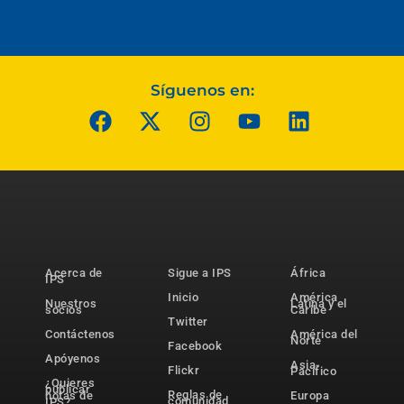
Síguenos en:
Acerca de
Sigue a IPS
África
IPS
Inicio
América
Nuestros
Latina y el
socios
Caribe
Twitter
Contáctenos
América del
Norte
Facebook
Apóyenos
Asia-
Flickr
Pacífico
¿Quieres
publicar
Reglas de
notas de
Europa
comunidad
IPS?