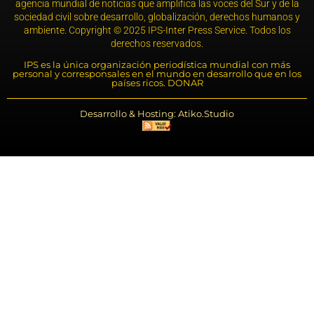
agencia mundial de noticias que amplifica las voces del Sur y de la
sociedad civil sobre desarrollo, globalización, derechos humanos y
ambiente. Copyright © 2025 IPS-Inter Press Service. Todos los
derechos reservados.
IPS es la única organización periodística mundial con más
personal y corresponsales en el mundo en desarrollo que en los
países ricos. DONAR
Desarrollo & Hosting: Atiko.Studio