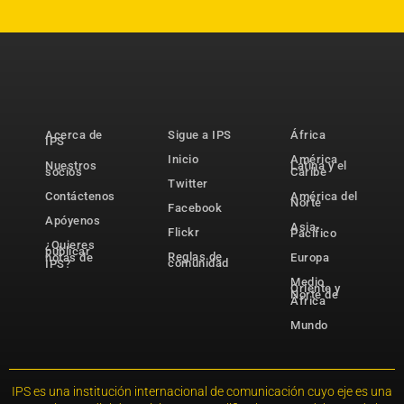
Acerca de
Sigue a IPS
África
IPS
Inicio
América
Nuestros
Latina y el
socios
Caribe
Twitter
Contáctenos
América del
Norte
Facebook
Apóyenos
Asia-
Flickr
Pacífico
¿Quieres
publicar
Reglas de
notas de
Europa
comunidad
IPS?
Medio
Oriente y
Norte de
África
Mundo
IPS es una institución internacional de comunicación cuyo eje es una