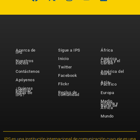
Acerca de
Sigue a IPS
África
IPS
Inicio
América
Nuestros
Latina y el
socios
Caribe
Twitter
Contáctenos
América del
Norte
Facebook
Apóyenos
Asia-
Flickr
Pacífico
¿Quieres
publicar
Reglas de
notas de
Europa
comunidad
IPS?
Medio
Oriente y
Norte de
África
Mundo
IPS es una institución internacional de comunicación cuyo eje es una