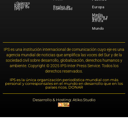
¿Quieres
publicar
Reglas de
notas de
Europa
comunidad
IPS?
Medio
Oriente y
Norte de
África
Mundo
IPS es una institución internacional de comunicación cuyo eje es una
agencia mundial de noticias que amplifica las voces del Sur y de la
sociedad civil sobre desarrollo, globalización, derechos humanos y
ambiente. Copyright © 2025 IPS-Inter Press Service. Todos los
derechos reservados.
IPS es la única organización periodística mundial con más
personal y corresponsales en el mundo en desarrollo que en los
países ricos. DONAR
Desarrollo & Hosting: Atiko.Studio