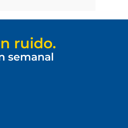
n ruido.
ín semanal