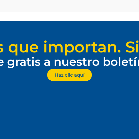
s que importan. Si
e gratis a nuestro bolet
Haz clic aquí