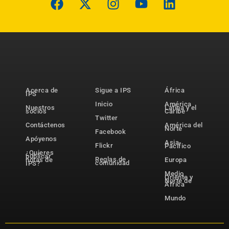
Acerca de
Sigue a IPS
África
IPS
Inicio
América
Nuestros
Latina y el
socios
Caribe
Twitter
Contáctenos
América del
Norte
Facebook
Apóyenos
Asia-
Flickr
Pacífico
¿Quieres
publicar
Reglas de
notas de
Europa
comunidad
IPS?
Medio
Oriente y
Norte de
África
Mundo