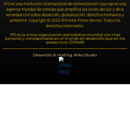
IPS es una institución internacional de comunicación cuyo eje es una
agencia mundial de noticias que amplifica las voces del Sur y de la
sociedad civil sobre desarrollo, globalización, derechos humanos y
ambiente. Copyright © 2025 IPS-Inter Press Service. Todos los
derechos reservados.
IPS es la única organización periodística mundial con más
personal y corresponsales en el mundo en desarrollo que en los
países ricos. DONAR
Desarrollo & Hosting: Atiko.Studio