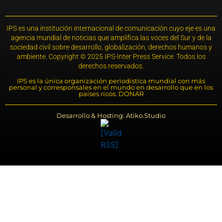
IPS es una institución internacional de comunicación cuyo eje es una
agencia mundial de noticias que amplifica las voces del Sur y de la
sociedad civil sobre desarrollo, globalización, derechos humanos y
ambiente. Copyright © 2025 IPS-Inter Press Service. Todos los
derechos reservados.
IPS es la única organización periodística mundial con más
personal y corresponsales en el mundo en desarrollo que en los
países ricos. DONAR
Desarrollo & Hosting: Atiko.Studio