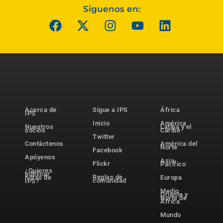
Síguenos en:
Acerca de
Sigue a IPS
África
IPS
Inicio
América
Nuestros
Latina y el
socios
Caribe
Twitter
Contáctenos
América del
Norte
Facebook
Apóyenos
Asia-
Flickr
Pacífico
¿Quieres
publicar
Reglas de
notas de
Europa
comunidad
IPS?
Medio
Oriente y
Norte de
África
Mundo