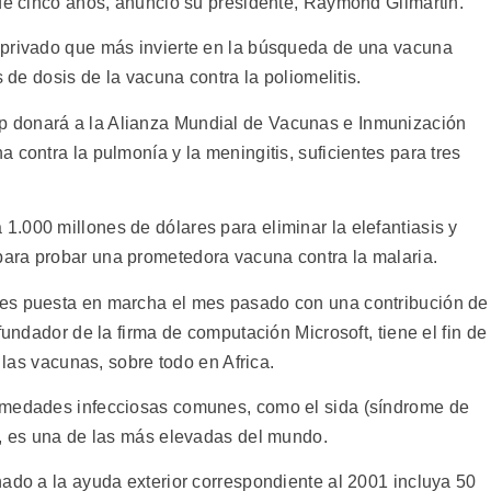
 de cinco años, anunció su presidente, Raymond Gilmartin.
 privado que más invierte en la búsqueda de una vacuna
s de dosis de la vacuna contra la poliomelitis.
 donará a la Alianza Mundial de Vacunas e Inmunización
 contra la pulmonía y la meningitis, suficientes para tres
.000 millones de dólares para eliminar la elefantiasis y
ara probar una prometedora vacuna contra la malaria.
es puesta en marcha el mes pasado con una contribución de
fundador de la firma de computación Microsoft, tiene el fin de
e las vacunas, sobre todo en Africa.
rmedades infecciosas comunes, como el sida (síndrome de
a, es una de las más elevadas del mundo.
nado a la ayuda exterior correspondiente al 2001 incluya 50