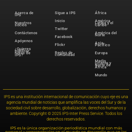
Acerca de
Sigue a IPS
África
IPS
Inicio
América
Nuestros
Latina y el
socios
Caribe
Twitter
Contáctenos
América del
Norte
Facebook
Apóyenos
Asia-
Flickr
Pacífico
¿Quieres
publicar
Reglas de
notas de
Europa
comunidad
IPS?
Medio
Oriente y
Norte de
África
Mundo
IPS es una institución internacional de comunicación cuyo eje es una
agencia mundial de noticias que amplifica las voces del Sur y de la
sociedad civil sobre desarrollo, globalización, derechos humanos y
ambiente. Copyright © 2025 IPS-Inter Press Service. Todos los
derechos reservados.
IPS es la única organización periodística mundial con más
personal y corresponsales en el mundo en desarrollo que en los