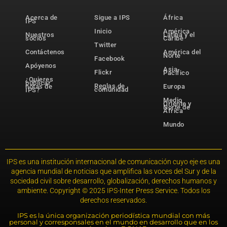
Acerca de
Sigue a IPS
África
IPS
Inicio
América
Nuestros
Latina y el
socios
Caribe
Twitter
Contáctenos
América del
Norte
Facebook
Apóyenos
Asia-
Flickr
Pacífico
¿Quieres
publicar
Reglas de
notas de
Europa
comunidad
IPS?
Medio
Oriente y
Norte de
África
Mundo
IPS es una institución internacional de comunicación cuyo eje es una
agencia mundial de noticias que amplifica las voces del Sur y de la
sociedad civil sobre desarrollo, globalización, derechos humanos y
ambiente. Copyright © 2025 IPS-Inter Press Service. Todos los
derechos reservados.
IPS es la única organización periodística mundial con más
personal y corresponsales en el mundo en desarrollo que en los