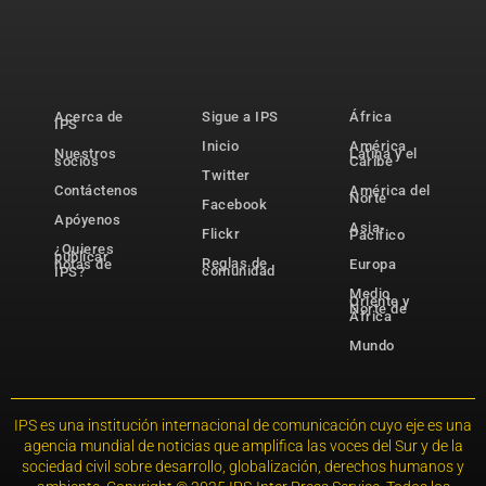
Acerca de
Sigue a IPS
África
IPS
Inicio
América
Nuestros
Latina y el
socios
Caribe
Twitter
Contáctenos
América del
Norte
Facebook
Apóyenos
Asia-
Flickr
Pacífico
¿Quieres
publicar
Reglas de
notas de
Europa
comunidad
IPS?
Medio
Oriente y
Norte de
África
Mundo
IPS es una institución internacional de comunicación cuyo eje es una
agencia mundial de noticias que amplifica las voces del Sur y de la
sociedad civil sobre desarrollo, globalización, derechos humanos y