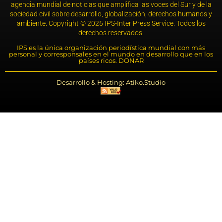
agencia mundial de noticias que amplifica las voces del Sur y de la
sociedad civil sobre desarrollo, globalización, derechos humanos y
ambiente. Copyright © 2025 IPS-Inter Press Service. Todos los
derechos reservados.
IPS es la única organización periodística mundial con más
personal y corresponsales en el mundo en desarrollo que en los
países ricos. DONAR
Desarrollo & Hosting: Atiko.Studio