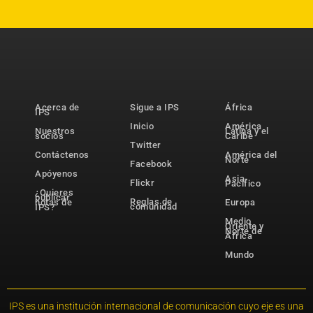
Acerca de
Sigue a IPS
África
IPS
Inicio
América
Nuestros
Latina y el
socios
Caribe
Twitter
Contáctenos
América del
Norte
Facebook
Apóyenos
Asia-
Flickr
Pacífico
¿Quieres
publicar
Reglas de
notas de
Europa
comunidad
IPS?
Medio
Oriente y
Norte de
África
Mundo
IPS es una institución internacional de comunicación cuyo eje es una