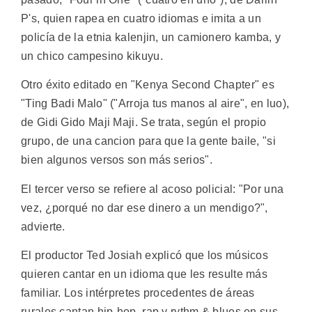
P's, quien rapea en cuatro idiomas e imita a un
policía de la etnia kalenjin, un camionero kamba, y
un chico campesino kikuyu.
Otro éxito editado en "Kenya Second Chapter" es
"Ting Badi Malo" ("Arroja tus manos al aire", en luo),
de Gidi Gido Maji Maji. Se trata, según el propio
grupo, de una cancion para que la gente baile, "si
bien algunos versos son más serios".
El tercer verso se refiere al acoso policial: "Por una
vez, ¿porqué no dar ese dinero a un mendigo?",
advierte.
El productor Ted Josiah explicó que los músicos
quieren cantar en un idioma que les resulte más
familiar. Los intérpretes procedentes de áreas
rurales cantan hip-hop, rap y rythm & blues en sus