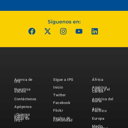
Síguenos en:
Acerca de
Sigue a IPS
África
IPS
Inicio
América
Nuestros
Latina y el
socios
Caribe
Twitter
Contáctenos
América del
Norte
Facebook
Apóyenos
Asia-
Flickr
Pacífico
¿Quieres
publicar
Reglas de
notas de
Europa
comunidad
IPS?
Medio