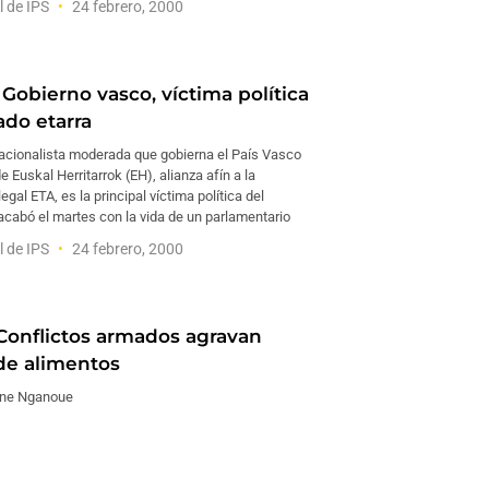
l de IPS
24 febrero, 2000
Gobierno vasco, víctima política
ado etarra
nacionalista moderada que gobierna el País Vasco
e Euskal Herritarrok (EH), alianza afín a la
egal ETA, es la principal víctima política del
acabó el martes con la vida de un parlamentario
l de IPS
24 febrero, 2000
Conflictos armados agravan
de alimentos
ine Nganoue