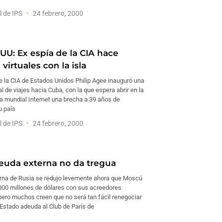
l de IPS
24 febrero, 2000
U: Ex espía de la CIA hace
virtuales con la isla
e la CIA de Estados Unidos Philip Agee inauguró una
l de viajes hacia Cuba, con la que espera abrir en la
ca mundial Internet una brecha a 39 años de
u país
l de IPS
24 febrero, 2000
euda externa no da tregua
rna de Rusia se redujo levemente ahora que Moscú
.000 millones de dólares con sus acreedores
pero muchos creen que no será tan fácil renegociar
l Estado adeuda al Club de París de