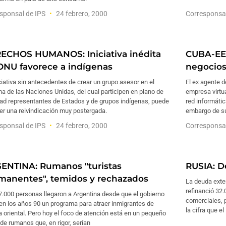
sponsal de IPS
24 febrero, 2000
Corresponsa
ECHOS HUMANOS: Iniciativa inédita
CUBA-EEU
ONU favorece a indígenas
negocios 
ciativa sin antecedentes de crear un grupo asesor en el
El ex agente d
a de las Naciones Unidas, del cual participen en plano de
empresa virtua
dad representantes de Estados y de grupos indígenas, puede
red informáti
er una reivindicación muy postergada.
embargo de s
sponsal de IPS
24 febrero, 2000
Corresponsa
ENTINA: Rumanos "turistas
RUSIA: D
manentes", temidos y rechazados
La deuda exte
refinanció 32
.000 personas llegaron a Argentina desde que el gobierno
comerciales, 
en los años 90 un programa para atraer inmigrantes de
la cifra que e
 oriental. Pero hoy el foco de atención está en un pequeño
de rumanos que, en rigor, serían