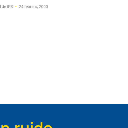
l de IPS
24 febrero, 2000
n ruido.