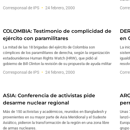
Corresponsal de IPS
24 febrero, 2000
Corre
COLOMBIA: Testimonio de complicidad de
DER
ejército con paramilitares
en 
La mitad de las 18 brigadas del ejército de Colombia son
La ini
cómplices de los paramilitares de derecha, según la organización
sistem
estadounidense Human Rights Watch (HRW), que pidió al
igual
gobierno de Bill Clinton la revisión de su propuesta de ayuda militar
resolv
Corresponsal de IPS
24 febrero, 2000
Corre
ASIA: Conferencia de activistas pide
ARG
desarme nuclear regional
per
Más de 150 activistas y académicos, reunidos en Bangladesh y
Unas 7
provenientes en su mayor parte de Asia Meridional y el Sudeste
lanzó 
Asiático, pidieron la transformación de la región en una zona libre
Europa
de armas nucleares.
grupo 