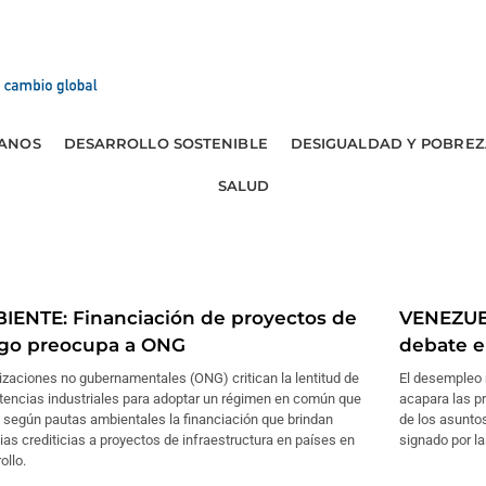
ANOS
DESARROLLO SOSTENIBLE
DESIGUALDAD Y POBREZ
SALUD
IENTE: Financiación de proyectos de
VENEZUEL
sgo preocupa a ONG
debate e
zaciones no gubernamentales (ONG) critican la lentitud de
El desempleo 
otencias industriales para adoptar un régimen en común que
acapara las p
 según pautas ambientales la financiación que brindan
de los asuntos
as crediticias a proyectos de infraestructura en países en
signado por l
ollo.