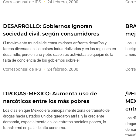
Corresponsal de IPS
24 febrero, 2000
Corre
DESARROLLO: Gobiernos ignoran
BRA
sociedad civil, según consumidores
mej
El movimiento mundial de consumidores enfrenta desafíos y
Los ju
tareas diversas en los países industrializados y en las regiones en
huelga
desarrollo, pero en uno y otro caso sus activistas se quejan de la
amenaz
falta de conciencia de los gobiernos sobre el
Corresponsal de IPS
24 febrero, 2000
Corre
DROGAS-MEXICO: Aumenta uso de
/RE
narcóticos entre los más pobres
MEX
ent
Los días en que México era principalmente zona de tránsito de
drogas hacia Estados Unidos quedaron atrás, y la creciente
Los dí
demanda, especialmente en los estratos sociales pobres, lo
drogas
transformó en país de alto consumo.
deman
trans