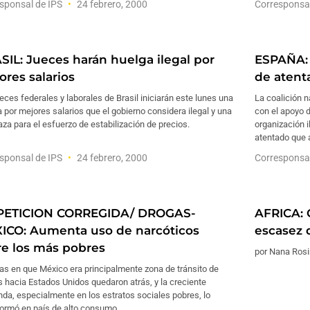
sponsal de IPS
24 febrero, 2000
Corresponsa
SIL: Jueces harán huelga ilegal por
ESPAÑA: 
ores salarios
de atent
eces federales y laborales de Brasil iniciarán este lunes una
La coalición 
 por mejores salarios que el gobierno considera ilegal y una
con el apoyo d
a para el esfuerzo de estabilización de precios.
organización il
atentado que 
sponsal de IPS
24 febrero, 2000
Corresponsa
PETICION CORREGIDA/ DROGAS-
AFRICA: 
ICO: Aumenta uso de narcóticos
escasez 
re los más pobres
por Nana Ros
as en que México era principalmente zona de tránsito de
 hacia Estados Unidos quedaron atrás, y la creciente
da, especialmente en los estratos sociales pobres, lo
formó en país de alto consumo.