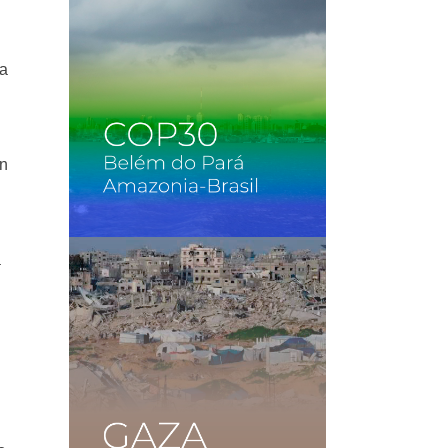
ia
án
a