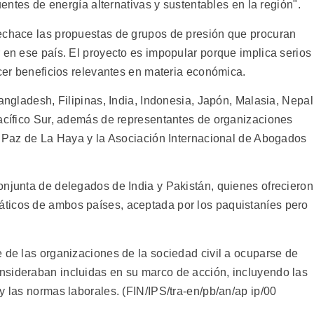
fuentes de energía alternativas y sustentables en la región".
rechace las propuestas de grupos de presión que procuran
 en ese país. El proyecto es impopular porque implica serios
ecer beneficios relevantes en materia económica.
angladesh, Filipinas, India, Indonesia, Japón, Malasia, Nepal
Pacífico Sur, además de representantes de organizaciones
la Paz de La Haya y la Asociación Internacional de Abogados
onjunta de delegados de India y Pakistán, quienes ofrecieron
ticos de ambos países, aceptada por los paquistaníes pero
 de las organizaciones de la sociedad civil a ocuparse de
nsideraban incluidas en su marco de acción, incluyendo las
y las normas laborales. (FIN/IPS/tra-en/pb/an/ap ip/00