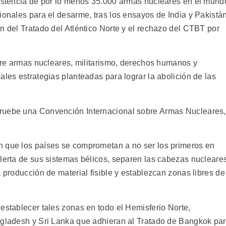
xistencia de por lo menos 35.000 armas nucleares en el mund
ionales para el desarme, tras los ensayos de India y Pakistá
n del Tratado del Atléntico Norte y el rechazo del CTBT por
ntre armas nucleares, militarismo, derechos humanos y
ales estrategias planteadas para lograr la abolición de las
pruebe una Convención Internacional sobre Armas Nucleares,
n que los países se comprometan a no ser los primeros en
alerta de sus sistemas bélicos, separen las cabezas nucleare
a producción de material fisible y establezcan zonas libres de
establecer tales zonas en todo el Hemisferio Norte,
ngladesh y Sri Lanka que adhieran al Tratado de Bangkok pa