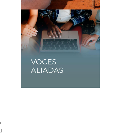
y
a
d