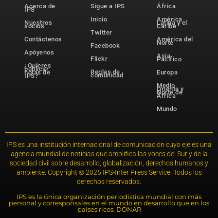
Acerca de
Sigue a IPS
África
IPS
Inicio
América
Nuestros
Latina y el
socios
Caribe
Twitter
Contáctenos
América del
Norte
Facebook
Apóyenos
Asia-
Flickr
Pacífico
¿Quieres
publicar
Reglas de
notas de
Europa
comunidad
IPS?
Medio
Oriente y
Norte de
África
Mundo
IPS es una institución internacional de comunicación cuyo eje es una
agencia mundial de noticias que amplifica las voces del Sur y de la
sociedad civil sobre desarrollo, globalización, derechos humanos y
ambiente. Copyright © 2025 IPS-Inter Press Service. Todos los
derechos reservados.
IPS es la única organización periodística mundial con más
personal y corresponsales en el mundo en desarrollo que en los
países ricos. DONAR