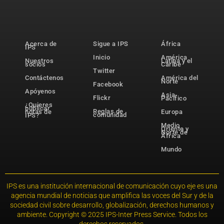
Acerca de
Sigue a IPS
África
IPS
Inicio
América
Nuestros
Latina y el
socios
Caribe
Twitter
Contáctenos
América del
Norte
Facebook
Apóyenos
Asia-
Flickr
Pacífico
¿Quieres
publicar
Reglas de
notas de
Europa
comunidad
IPS?
Medio
Oriente y
Norte de
África
Mundo
IPS es una institución internacional de comunicación cuyo eje es una
agencia mundial de noticias que amplifica las voces del Sur y de la
sociedad civil sobre desarrollo, globalización, derechos humanos y
ambiente. Copyright © 2025 IPS-Inter Press Service. Todos los