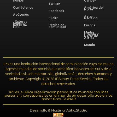
socios
Caribe
Twitter
Contáctenos
América del
Norte
Facebook
Apóyenos
Asia-
Flickr
Pacífico
¿Quieres
publicar
Reglas de
notas de
Europa
comunidad
IPS?
Medio
Oriente y
Norte de
África
Mundo
IPS es una institución internacional de comunicación cuyo eje es una
agencia mundial de noticias que amplifica las voces del Sur y de la
sociedad civil sobre desarrollo, globalización, derechos humanos y
ambiente. Copyright © 2025 IPS-Inter Press Service. Todos los
derechos reservados.
IPS es la única organización periodística mundial con más
personal y corresponsales en el mundo en desarrollo que en los
países ricos. DONAR
Desarrollo & Hosting: Atiko.Studio