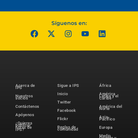
Síguenos en:
Acerca de
Sigue a IPS
África
IPS
Inicio
América
Nuestros
Latina y el
socios
Caribe
Twitter
Contáctenos
América del
Norte
Facebook
Apóyenos
Asia-
Flickr
Pacífico
¿Quieres
publicar
Reglas de
notas de
Europa
comunidad
IPS?
Medio
Oriente y