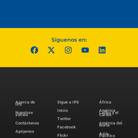
Síguenos en:
Acerca de
Sigue a IPS
África
IPS
Inicio
América
Nuestros
Latina y el
socios
Caribe
Twitter
Contáctenos
América del
Norte
Facebook
Apóyenos
Asia-
Flickr
Pacífico