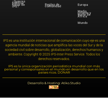
¿Quieres
publicar
Reglas de
notas de
Europa
comunidad
IPS?
Medio
Oriente y
Norte de
África
Mundo
IPS es una institución internacional de comunicación cuyo eje es una
agencia mundial de noticias que amplifica las voces del Sur y de la
sociedad civil sobre desarrollo, globalización, derechos humanos y
ambiente. Copyright © 2025 IPS-Inter Press Service. Todos los
derechos reservados.
IPS es la única organización periodística mundial con más
personal y corresponsales en el mundo en desarrollo que en los
países ricos. DONAR
Desarrollo & Hosting: Atiko.Studio