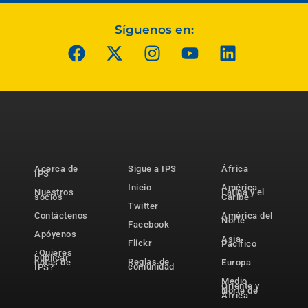
Síguenos en:
Acerca de
Sigue a IPS
África
IPS
Inicio
América
Nuestros
Latina y el
socios
Caribe
Twitter
Contáctenos
América del
Norte
Facebook
Apóyenos
Asia-
Flickr
Pacífico
¿Quieres
publicar
Reglas de
notas de
Europa
comunidad
IPS?
Medio
Oriente y
Norte de
África