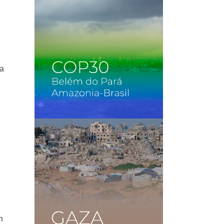
ra
e
n