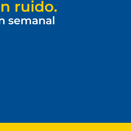
n ruido.
ín semanal