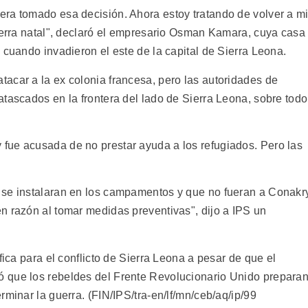
ra tomado esa decisión. Ahora estoy tratando de volver a m
tierra natal", declaró el empresario Osman Kamara, cuya casa
 cuando invadieron el este de la capital de Sierra Leona.
acar a la ex colonia francesa, pero las autoridades de
tascados en la frontera del lado de Sierra Leona, sobre todo
fue acusada de no prestar ayuda a los refugiados. Pero las
 se instalaran en los campamentos y que no fueran a Conakr
n razón al tomar medidas preventivas", dijo a IPS un
fica para el conflicto de Sierra Leona a pesar de que el
 que los rebeldes del Frente Revolucionario Unido prepara
rminar la guerra. (FIN/IPS/tra-en/lf/mn/ceb/aq/ip/99