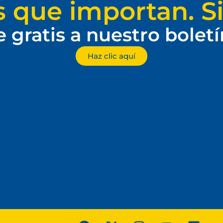
s que importan. Si
e gratis a nuestro bolet
Haz clic aquí