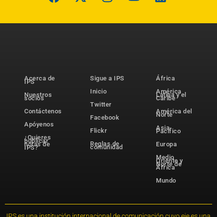
Acerca de
Sigue a IPS
África
IPS
Inicio
América
Nuestros
Latina y el
socios
Caribe
Twitter
Contáctenos
América del
Norte
Facebook
Apóyenos
Asia-
Flickr
Pacífico
¿Quieres
publicar
Reglas de
notas de
Europa
comunidad
IPS?
Medio
Oriente y
Norte de
África
Mundo
IPS es una institución internacional de comunicación cuyo eje es una