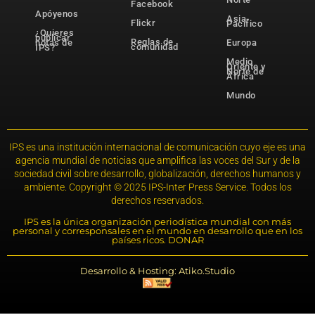
Facebook
Apóyenos
Asia-
Flickr
Pacífico
¿Quieres
publicar
Reglas de
notas de
Europa
comunidad
IPS?
Medio
Oriente y
Norte de
África
Mundo
IPS es una institución internacional de comunicación cuyo eje es una
agencia mundial de noticias que amplifica las voces del Sur y de la
sociedad civil sobre desarrollo, globalización, derechos humanos y
ambiente. Copyright © 2025 IPS-Inter Press Service. Todos los
derechos reservados.
IPS es la única organización periodística mundial con más
personal y corresponsales en el mundo en desarrollo que en los
países ricos. DONAR
Desarrollo & Hosting: Atiko.Studio