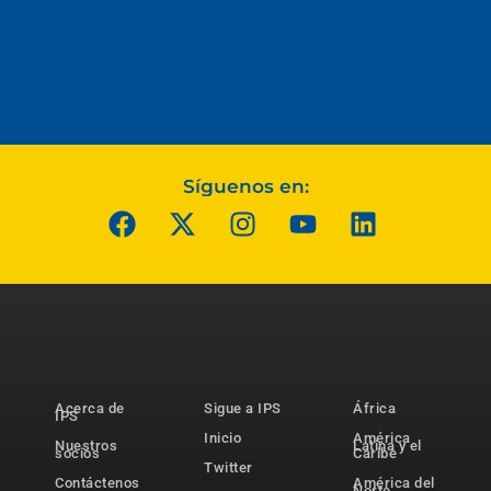
Síguenos en:
Acerca de
Sigue a IPS
África
IPS
Inicio
América
Nuestros
Latina y el
socios
Caribe
Twitter
Contáctenos
América del
Norte