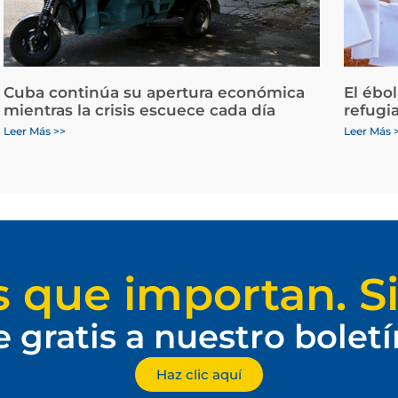
Cuba continúa su apertura económica
El ébo
mientras la crisis escuece cada día
refugi
Leer Más >>
Leer Más 
s que importan. Si
e gratis a nuestro bolet
Haz clic aquí