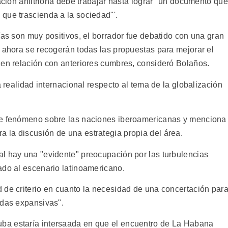
nación anfitriona debe trabajar hasta lograr "un documento que
que trascienda a la sociedad"'.
ías son muy positivos, el borrador fue debatido con una gran
y ahora se recogerán todas las propuestas para mejorar el
 en relación con anteriores cumbres, consideró Bolaños.
a realidad internacional respecto al tema de la globalización
ae fenómeno sobre las naciones iberoamericanas y menciona
la discusión de una estrategia propia del área.
l hay una "evidente" preocupación por las turbulencias
ado al escenario latinoamericano.
 de criterio en cuanto la necesidad de una concertación par
ndas expansivas".
ba estaría intersaada en que el encuentro de La Habana